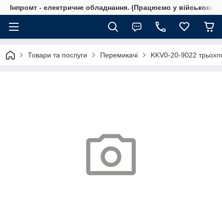
Інпромт - електричне обладнання. (Працюємо у військовий 
Товари та послуги
Перемикачі
KKV0-20-9022 трьохп