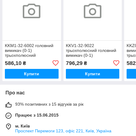
KKM1-32-6002 головний
KKV1-32-9022
KKZ0
вимикач (0-1)
трьохполюсний головний
вими
трьохполюсний
вимикач (0-1)
трь
586,10
796,29
582
₴
₴
Купити
Купити
Про нас
93% позитивних з 15 відгуків за рік
Працює з 15.06.2015
м. Київ
Проспект Перемоги 123, офіс 221, Київ, Україна