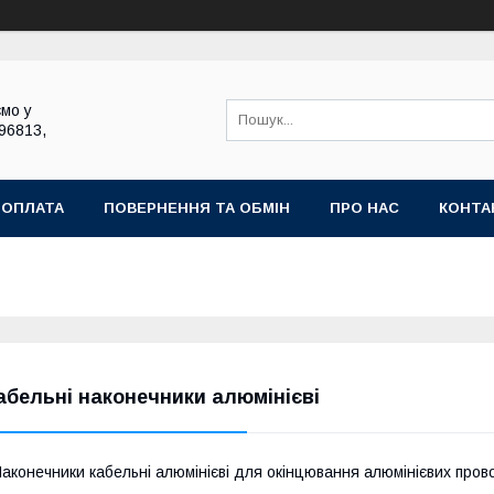
мо у
696813,
 ОПЛАТА
ПОВЕРНЕННЯ ТА ОБМІН
ПРО НАС
КОНТА
абельні наконечники алюмінієві
аконечники кабельні алюмінієві для окінцювання алюмінієвих пров