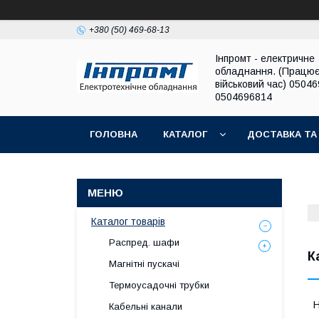
+380 (50) 469-68-13
Інпромт - електричне
обладнання. (Працює
військовий час) 0504
0504696814
ГОЛОВНА
КАТАЛОГ
ДОСТАВКА ТА
Каталог товарів
Распред. шафи
К
Магнітні пускачі
Термоусадочні трубки
Н
Кабельні канали