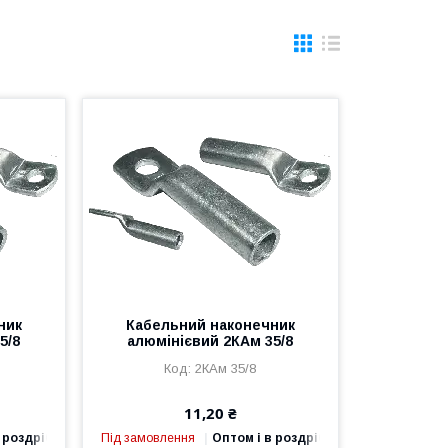
ник
Кабельний наконечник
5/8
алюмінієвий 2КАм 35/8
2КАм 35/8
11,20 ₴
 роздріб
Під замовлення
Оптом і в роздріб