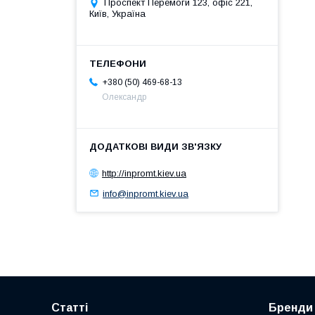
Проспект Перемоги 123, офіс 221,
Київ, Україна
+380 (50) 469-68-13
Олександр
http://inpromt.kiev.ua
info@inpromt.kiev.ua
Статті
Бренди