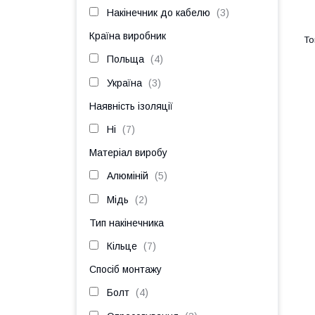
Накінечник до кабелю
3
Країна виробник
Польща
4
Україна
3
Наявність ізоляції
Ні
7
Матеріал виробу
Алюміній
5
Мідь
2
Тип накінечника
Кільце
7
Спосіб монтажу
Болт
4