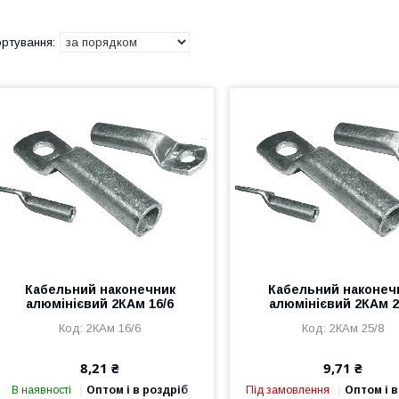
Кабельний наконечник
Кабельний наконеч
алюмінієвий 2КАм 16/6
алюмінієвий 2КАм 2
2КАм 16/6
2КАм 25/8
8,21 ₴
9,71 ₴
В наявності
Оптом і в роздріб
Під замовлення
Оптом і в