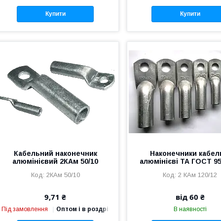
Купити
Купити
Кабельний наконечник
Наконечники кабел
алюмінієвий 2КАм 50/10
алюмінієві ТА ГОСТ 9
2КАм 50/10
2 КАм 120/12
9,71 ₴
від 60 ₴
Під замовлення
Оптом і в роздріб
В наявності