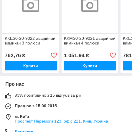
KKES0-20-9022 аварійний
KKMS0-20-9021 аварійний
KKES
вимикач 3 полюси
вимикач 4 полюси
вими
762,76
1 051,94
781
₴
₴
Купити
Купити
Про нас
93% позитивних з 15 відгуків за рік
Працює з 15.06.2015
м. Київ
Проспект Перемоги 123, офіс 221, Київ, Україна
Контакти