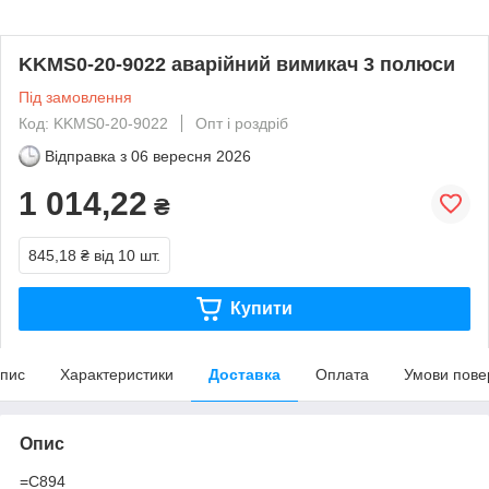
KKMS0-20-9022 аварійний вимикач 3 полюси
Під замовлення
Код: KKMS0-20-9022
Опт і роздріб
Відправка з
06 вересня 2026
1 014,22
₴
845,18 ₴
від 10 шт.
Купити
пис
Характеристики
Доставка
Оплата
Умови пове
Опис
=C894