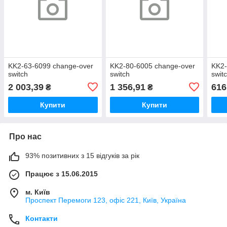
KK2-63-6099 change-over
KK2-80-6005 change-over
KK2-
switch
switch
swit
2 003,39
1 356,91
616
₴
₴
Купити
Купити
Про нас
93% позитивних з 15 відгуків за рік
Працює з 15.06.2015
м. Київ
Проспект Перемоги 123, офіс 221, Київ, Україна
Контакти