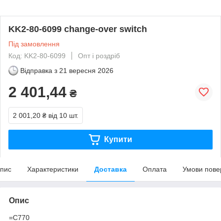
KK2-80-6099 change-over switch
Під замовлення
Код: KK2-80-6099
Опт і роздріб
Відправка з
21 вересня 2026
2 401,44
₴
2 001,20 ₴
від 10 шт.
Купити
пис
Характеристики
Доставка
Оплата
Умови пове
Опис
=C770