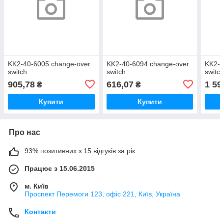
KK2-40-6005 change-over
KK2-40-6094 change-over
KK2-
switch
switch
swit
905,78
616,07
1 5
₴
₴
Купити
Купити
Про нас
93% позитивних з 15 відгуків за рік
Працює з 15.06.2015
м. Київ
Проспект Перемоги 123, офіс 221, Київ, Україна
Контакти