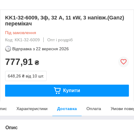
KK1-32-6009, 3ф, 32 А, 11 кW, 3 напівж.(Ganz)
перемікач
Під замовлення
Код: KK1-32-6009
Опт і роздріб
Відправка з
22 вересня 2026
777,91
₴
648,26 ₴
від 10 шт.
Купити
пис
Характеристики
Доставка
Оплата
Умови пове
Опис