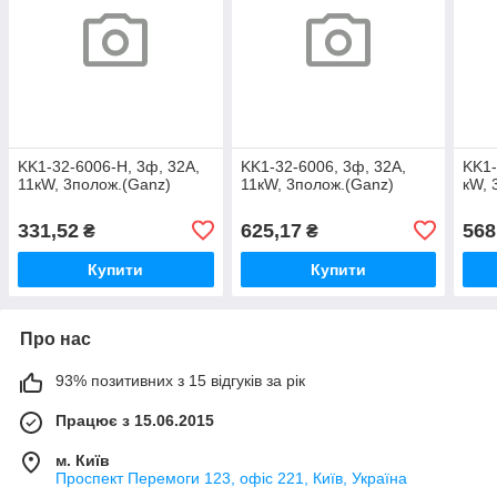
KK1-32-6006-Н, 3ф, 32А,
KK1-32-6006, 3ф, 32А,
KK1-
11кW, 3полож.(Ganz)
11кW, 3полож.(Ganz)
кW, 
331,52
625,17
568
₴
₴
Купити
Купити
Про нас
93% позитивних з 15 відгуків за рік
Працює з 15.06.2015
м. Київ
Проспект Перемоги 123, офіс 221, Київ, Україна