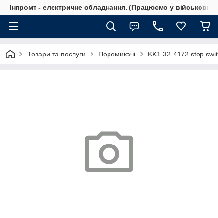
Інпромт - електричне обладнання. (Працюємо у військовий 
Товари та послуги
Перемикачі
KK1-32-4172 step swi