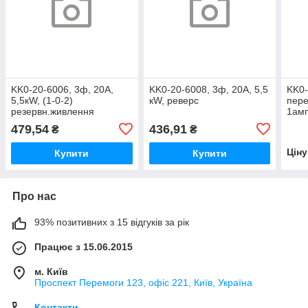
KK0-20-6006, 3ф, 20А,
KK0-20-6008, 3ф, 20А, 5,5
KK0-
5,5кW, (1-0-2)
кW, реверс
пере
резервн.живлення
1амп
тра
479,54
436,91
₴
₴
Цін
Купити
Купити
Про нас
93% позитивних з 15 відгуків за рік
Працює з 15.06.2015
м. Київ
Проспект Перемоги 123, офіс 221, Київ, Україна
Контакти