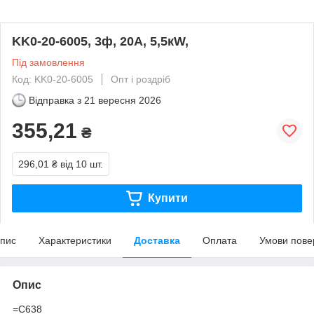
KK0-20-6005, 3ф, 20А, 5,5кW,
Під замовлення
Код: KK0-20-6005
Опт і роздріб
Відправка з
21 вересня 2026
355,21
₴
296,01 ₴
від 10 шт.
Купити
пис
Характеристики
Доставка
Оплата
Умови пове
Опис
=C638