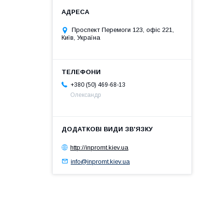
Проспект Перемоги 123, офіс 221,
Київ, Україна
+380 (50) 469-68-13
Олександр
http://inpromt.kiev.ua
info@inpromt.kiev.ua