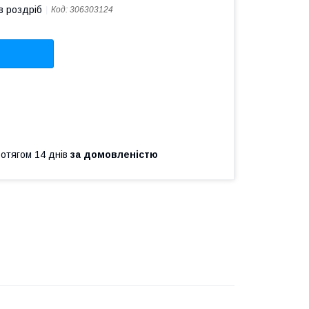
в роздріб
Код:
306303124
ротягом 14 днів
за домовленістю