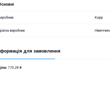
Основні
иробник
Kopp
раїна виробник
Німеччин
нформація для замовлення
іна:
770,28 ₴