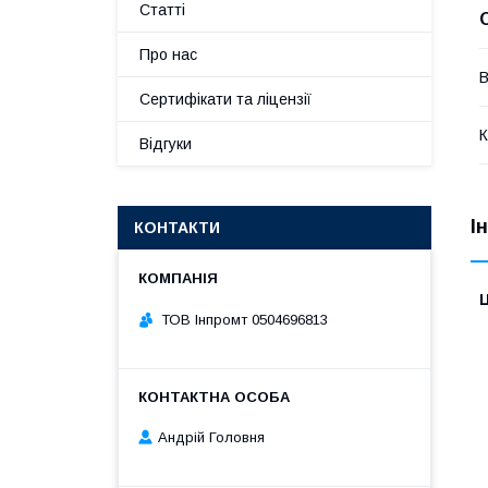
Статті
Про нас
В
Сертифікати та ліцензії
К
Відгуки
І
КОНТАКТИ
Ц
ТОВ Інпромт 0504696813
Андрій Головня