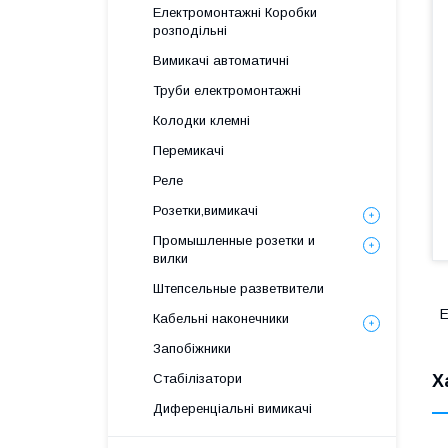
Електромонтажні Коробки
розподільні
Вимикачі автоматичні
Труби електромонтажні
Колодки клемні
Перемикачі
Реле
Розетки,вимикачі
Промышленные розетки и
вилки
Штепсельные разветвители
E
Кабельні наконечники
Запобіжники
Х
Стабілізатори
Диференціальні вимикачі