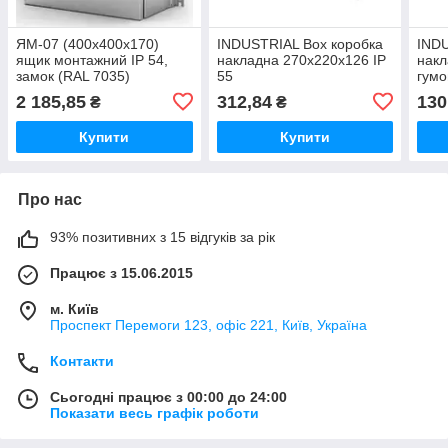
ЯМ-07 (400x400x170)
INDUSTRIAL Box коробка
INDU
ящик монтажний IP 54,
накладна 270x220x126 IP
накл
замок (RAL 7035)
55
гумо
RAL 
2 185,85
312,84
130
₴
₴
Купити
Купити
Про нас
93% позитивних з 15 відгуків за рік
Працює з 15.06.2015
м. Київ
Проспект Перемоги 123, офіс 221, Київ, Україна
Контакти
Сьогодні працює з 00:00 до 24:00
Показати весь графік роботи