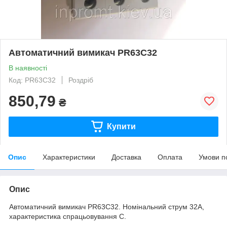
Автоматичний вимикач PR63С32
В наявності
Код: PR63С32
Роздріб
850,79
₴
Купити
Опис
Характеристики
Доставка
Оплата
Умови п
Опис
Автоматичний вимикач PR63С32. Номінальний струм 32А,
характеристика спрацьовування С.