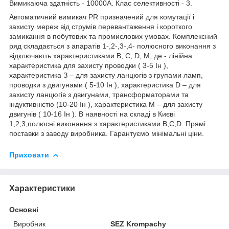
Вимикаюча здатність - 10000А. Клас селективності - 3.
Автоматичний вимикач PR призначений для комутації і
захисту мереж від струмів перевантаження і короткого
замикання в побутових та промислових умовах. Комплексний
ряд складається з апаратів 1-,2-,3-,4- полюсного виконання з
відключають характеристиками В, С, D, М; де - лінійна
характеристика для захисту проводки ( 3-5 Ін ),
характеристика З – для захисту ланцюгів з групами ламп,
проводки з двигунами ( 5-10 Ін ), характеристика D – для
захисту ланцюгів з двигунами, трансформаторами та
індуктивністю (10-20 Ін ), характеристика М – для захисту
двигунів ( 10-16 Ін ). В наявності на складі в Києві
1,2,3,полюсні виконання з характеристиками B,C,D. Прямі
поставки з заводу виробника. Гарантуємо мінімальні ціни.
Приховати
Характеристики
Основні
Виробник
SEZ Krompachy