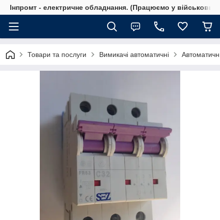
Інпромт - електричне обладнання. (Працюємо у військовий 
Товари та послуги
Вимикачі автоматичні
Автоматичн