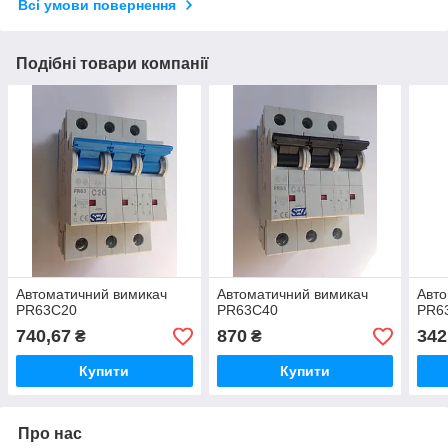
Всі умови повернення
Подібні товари компанії
Автоматичний вимикач
Автоматичний вимикач
Авто
PR63С20
PR63С40
PR6
740,67
870
342
₴
₴
Купити
Купити
Про нас