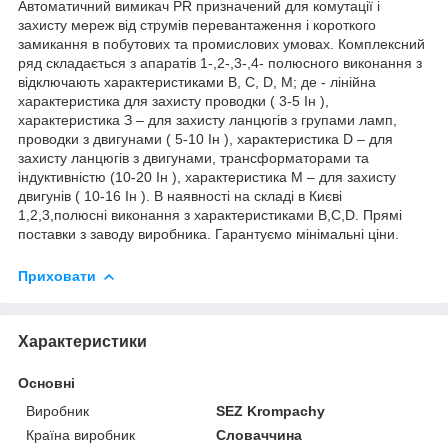
Автоматичний вимикач PR призначений для комутації і
захисту мереж від струмів перевантаження і короткого
замикання в побутових та промислових умовах. Комплексний
ряд складається з апаратів 1-,2-,3-,4- полюсного виконання з
відключають характеристиками В, С, D, М; де - лінійна
характеристика для захисту проводки ( 3-5 Ін ),
характеристика З – для захисту ланцюгів з групами ламп,
проводки з двигунами ( 5-10 Ін ), характеристика D – для
захисту ланцюгів з двигунами, трансформаторами та
індуктивністю (10-20 Ін ), характеристика М – для захисту
двигунів ( 10-16 Ін ). В наявності на складі в Києві
1,2,3,полюсні виконання з характеристиками B,C,D. Прямі
поставки з заводу виробника. Гарантуємо мінімальні ціни.
Приховати
Характеристики
Основні
Виробник
SEZ Krompachy
Країна виробник
Словаччина