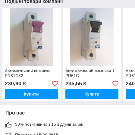
Подібні товари компанії
Автоматичний вимикач
Автоматичний вимикач 1
Авто
PR61С32
PR61С
PR6
230,90
235,55
240
₴
₴
Купити
Купити
Про нас
93% позитивних з 15 відгуків за рік