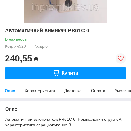
Автоматичний вимикач PR61С 6
В наявності
Код: яя529
Роздріб
240,55
₴
Купити
Опис
Характеристики
Доставка
Оплата
Умови п
Опис
Автоматичний выключательPR61С 6. Номінальний струм 6А,
характеристика спрацьовування З