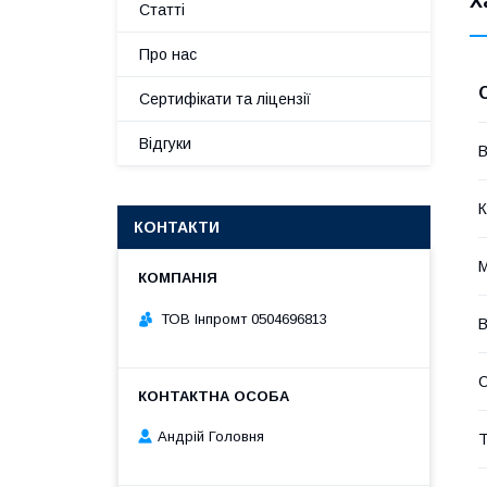
Х
Статті
Про нас
Сертифікати та ліцензії
Відгуки
В
К
КОНТАКТИ
М
ТОВ Інпромт 0504696813
В
С
Андрій Головня
Т