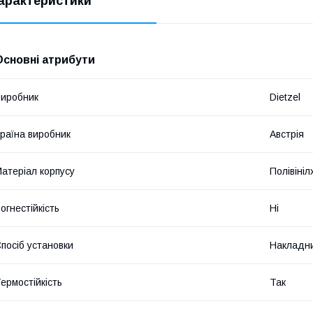
арактеристики
Основні атрибути
иробник
Dietzel
раїна виробник
Австрія
атеріал корпусу
Полівіні
огнестійкість
Ні
посіб установки
Накладн
ермостійкість
Так