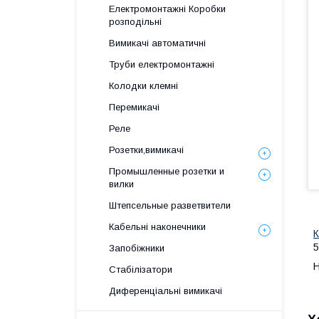
Електромонтажні Коробки
розподільні
Вимикачі автоматичні
Труби електромонтажні
Колодки клемні
Перемикачі
Реле
Розетки,вимикачі
Промышленные розетки и
вилки
Штепсельные разветвители
Кабельні наконечники
К
5
Запобіжники
Н
Стабілізатори
Диференціальні вимикачі