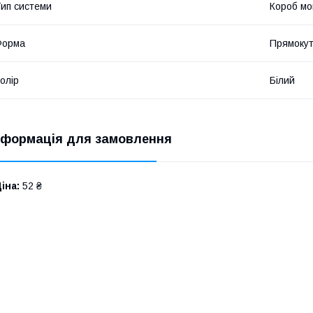
ип системи
Короб м
Форма
Прямоку
олір
Білий
нформація для замовлення
іна:
52 ₴