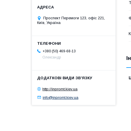
Т
Проспект Перемоги 123, офіс 221,
Київ, Україна
К
+380 (50) 469-68-13
І
Олександр
Ц
http://inpromt.kiev.ua
info@inpromt.kiev.ua