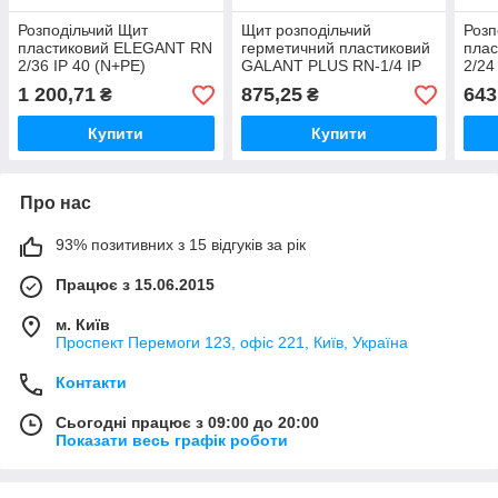
Розподільчий Щит
Щит розподільчий
Розп
пластиковий ELEGANT RN
герметичний пластиковий
пла
2/36 IP 40 (N+PE)
GALANT PLUS RN-1/4 IP
2/24
65
1 200,71
875,25
643
₴
₴
Купити
Купити
Про нас
93% позитивних з 15 відгуків за рік
Працює з 15.06.2015
м. Київ
Проспект Перемоги 123, офіс 221, Київ, Україна
Контакти
Сьогодні працює з 09:00 до 20:00
Показати весь графік роботи