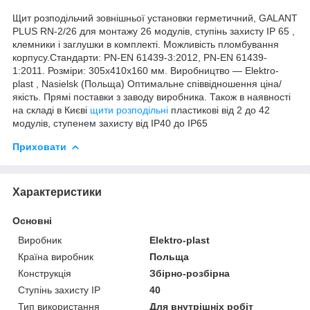
Щит розподільчий зовнішньої установки герметичний,
GALANT
PLUS RN-2/26 для монтажу 26 модулів, ступінь захисту IP 65
,
клемники і заглушки в комплекті. Можливість пломбування
корпусу.Стандарти: PN-EN 61439-3:2012, PN-EN 61439-
1:2011. Розміри: 305x410x160 мм. Виробництво ― Elektro-
plast , Nasielsk (Польща) Оптимальне співвідношення ціна/
якість. Прямі поставки з заводу виробника. Також в наявності
на складі в Києві
щити розподільні
пластикові від 2 до 42
модулів, ступенем захисту від IP40 до IP65
Приховати
Характеристики
Основні
Виробник
Elektro-plast
Країна виробник
Польща
Конструкція
Збірно-розбірна
Ступінь захисту IP
40
Тип використання
Для внутрішніх робіт