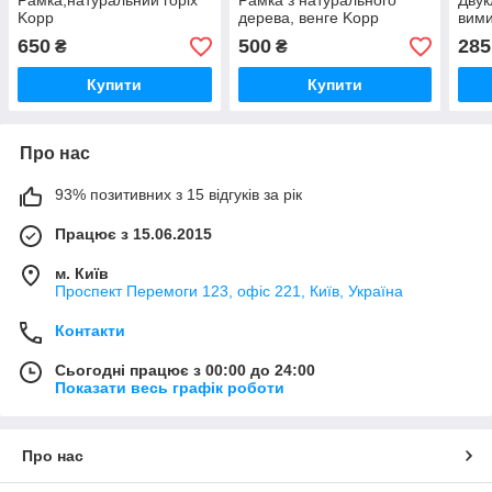
Рамка,натуральний горіх
Рамка з натурального
Дву
Kopp
дерева, венге Kopp
вими
Kop
650
500
285
₴
₴
Купити
Купити
Про нас
93% позитивних з 15 відгуків за рік
Працює з 15.06.2015
м. Київ
Проспект Перемоги 123, офіс 221, Київ, Україна
Контакти
Сьогодні працює з 00:00 до 24:00
Показати весь графік роботи
Про нас