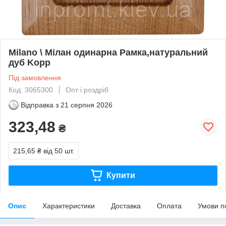
Milano \ Мілан одинарна Рамка,натуральний
дуб Kopp
Під замовлення
Код: 3065300
Опт і роздріб
Відправка з
21 серпня 2026
323,48
₴
215,65 ₴
від 50 шт.
Купити
Опис
Характеристики
Доставка
Оплата
Умови п