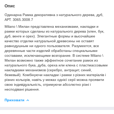
Опис
Одинарна Рамка декоративна з натурального дерева, дуб,
АРТ. 3065.3008.7
Milano \ Милан представлена механизмами, накладки и
рамки которых сделаны из натурального дерева (клен, бук,
дуб, венге и орех). Элегантные формы и высочайшее
качество отделки натуральной древесины не оставят
равнодушным ни одного пользователя. Разумеется, все
деревянные части изделий обработаны специальными
составами, исключающими возгорание. В системе Milano \
Милан возможно также эффектное сочетание рамок из
натурального бука, дуба, ореха или клена с пластмассовыми
накладками механизмов (серебро, антрацит, синий,
бежевый). Комбінуючи накладки і рамки з різних матеріалів і
різних кольорів, навіть у межах однієї серії можна проявити
свою індивідуальність, отримуючи абсолютно різні і
несподівані рішення.
Приховати