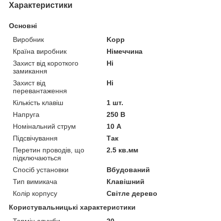
Характеристики
Основні
Виробник
Kopp
Країна виробник
Німеччина
Захист від короткого
Ні
замикання
Захист від
Ні
перевантаження
Кількість клавіш
1 шт.
Напруга
250 В
Номінальний струм
10 А
Підсвічування
Так
Перетин проводів, що
2.5 кв.мм
підключаються
Спосіб установки
Вбудований
Тип вимикача
Клавішний
Колір корпусу
Світле дерево
Користувальницькі характеристики
Термін служби
20