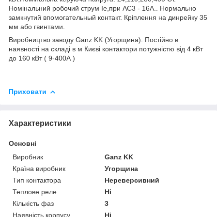
Номінальний робочий струм Ie,при АС3 - 16А.. Нормально
замкнутий впомогательный контакт. Кріплення на динрейку 35
мм або гвинтами.
Виробництво заводу Ganz KK (Угорщина). Постійно в
наявності на складі в м Києві контактори потужністю від 4 кВт
до 160 кВт ( 9-400А )
Приховати
Характеристики
Основні
Виробник
Ganz KK
Країна виробник
Угорщина
Тип контактора
Нереверсивний
Теплове реле
Ні
Кількість фаз
3
Наявність корпусу
Ні