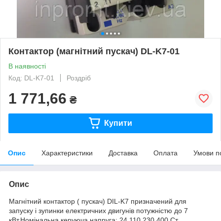
Контактор (магнітний пускач) DL-K7-01
В наявності
Код: DL-K7-01
Роздріб
1 771,66
₴
Купити
Опис
Характеристики
Доставка
Оплата
Умови п
Опис
Магнітний контактор ( пускач) DIL-K7 призначений для
запуску і зупинки електричних двигунів потужністю до 7
кВт.Номінальна керуюча напруга: 24,110,230,400 Ст.