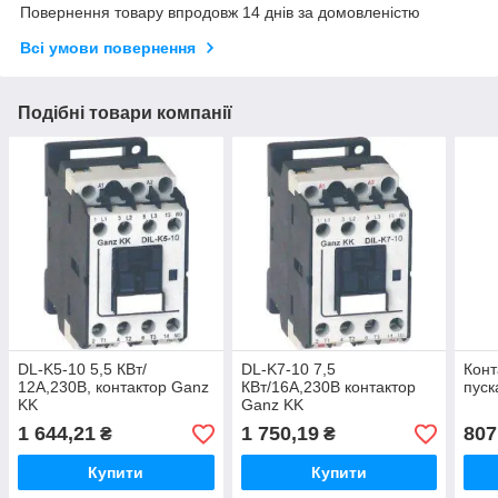
Повернення товару впродовж 14 днів за домовленістю
Всі умови повернення
Подібні товари компанії
DL-K5-10 5,5 КВт/
DL-K7-10 7,5
Конт
12A,230В, контактор Ganz
КВт/16A,230B контактор
пуск
KK
Ganz KK
1 644,21
1 750,19
807
₴
₴
Купити
Купити