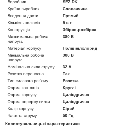
Виробник
SEZ DK
Країна виробник
Словаччина
Введення дроти
Прямий
Кількість полюсів
5 шт.
Конструкція
Збірно-розбірна
Максимальна робоча
380 В
напруга
Матеріал корпусу
Полівінілхлорид
Мінімальна робоча
380 В
напруга
Номінальна сила струму
32 А
Розетка переносна
Так
Тип силового роз'єму
Розетка
Форма контактів
Круглі
Форма корпусу
Циліндрична
Форма перерізу вилки
Циліндрична
Колір корпусу
Сірий
Частота струму
50 Гц
Користувальницькі характеристики