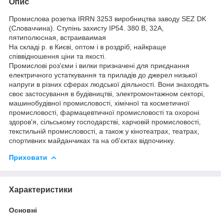
Опис
Промислова розетка IRRN 3253 виробництва заводу SEZ DK
(Словаччина). Ступінь захисту IP54. 380 В, 32А,
пятиполюсная, встраиваимая
На складі р. в Києві, оптом і в роздріб, найкраще
співвідношення ціни та якості.
Промислові роз'єми і вилки призначені для приєднання
електричного устаткування та приладів до джерел низької
напруги в різних сферах людської діяльності. Вони знаходять
своє застосування в будівництві, электромонтажном секторі,
машинобудівної промисловості, хімічної та косметичної
промисловості, фармацевтичної промисловості та охороні
здоров'я, сільському господарстві, харчовій промисловості,
текстильній промисловості, а також у кінотеатрах, театрах,
спортивних майданчиках та на об'єктах відпочинку.
Приховати
Характеристики
Основні