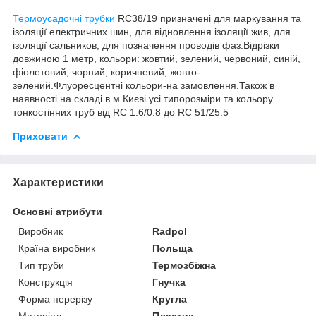
Термоусадочні трубки
RС38/19 призначені для маркування та
ізоляції електричних шин, для відновлення ізоляції жив, для
ізоляції сальников, для позначення проводів фаз.Відрізки
довжиною 1 метр, кольори: жовтий, зелений, червоний, синій,
фіолетовий, чорний, коричневий, жовто-
зелений.Флуоресцентні кольори-на замовлення.Також в
наявності на складі в м Києві усі типорозміри та кольору
тонкостінних труб від RC 1.6/0.8 до RC 51/25.5
Приховати
Характеристики
Основні атрибути
Виробник
Radpol
Країна виробник
Польща
Тип труби
Термозбіжна
Конструкція
Гнучка
Форма перерізу
Кругла
Матеріал
Пластик