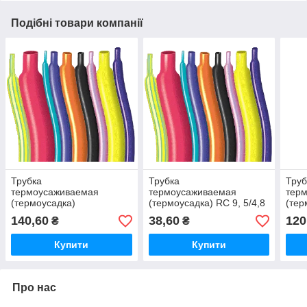
Подібні товари компанії
Трубка
Трубка
Труб
термоусаживаемая
термоусаживаемая
тер
(термоусадка)
(термоусадка) RС 9, 5/4,8
(тер
RС25,4/12,7
140,60
38,60
120
₴
₴
Купити
Купити
Про нас